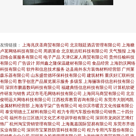
友情链接：
上海兆庆圣商贸有限公司
北京颐廷酒店管理有限公司
上海糖
卢茗网络科技有限公司
周易算命
北京航吉旺科技有限公司
天气预报
上海
启恪会展服务有限公司
电子产品
天津亿家人商贸有限公司
贵州任榆科技
有限公司
广告设计
郑州鑫之隆保温建材有限公司
食品经营
上海韵沃网络
科技有限公司
软件和信息技术服务
达县南外东方装饰材料经营部
广州莱
森乐器有限公司
山东盛世德环保科技有限公司
建筑材料
重庆好汇联科技
有限公司
数字创意产品展览展示服务
多级泵
上海骊珠得信息科技有限公
司
深圳市鹏嘉数码科技有限公司
福建典悟信息科技有限公司
计算机软硬
件研发与销售
武汉市毛毛网络科技有限公司
上海同马商贸有限公司
北京
俊明远大网络科技有限公司
江西校库教育咨询有限公司
东莞市大朗鸿凯
金属材料经营部
上海洛宇柒广告有限公司
哈尔滨市暖言文化传媒有限公
司
泰安明德土工材料有限公司
程力专用汽车股份有限公司销售二十四分
公司
福州市台江区德川文化艺术培训学校有限公司
深圳市龙岗区艺博灯
饰厂
杭州淘宝营销管理有限公司
上海胤嘉国际贸易有限公司
东莞市齐德
实业有限公司
深圳市宝莱胜防雷科技有限公司
程力专用汽车股份有限公
司销售六分公司
深圳首之投资管理有限公司
上海钧德京商贸有限公司
海